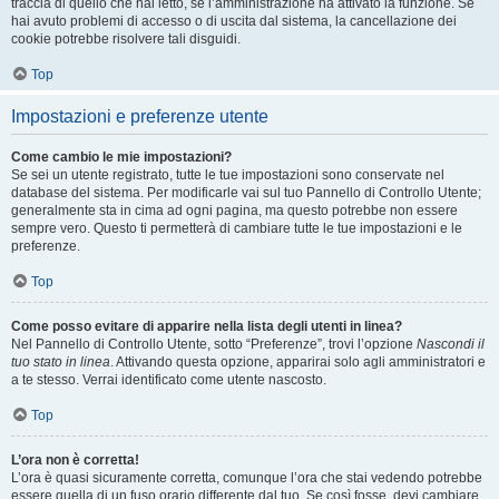
traccia di quello che hai letto, se l’amministrazione ha attivato la funzione. Se
hai avuto problemi di accesso o di uscita dal sistema, la cancellazione dei
cookie potrebbe risolvere tali disguidi.
Top
Impostazioni e preferenze utente
Come cambio le mie impostazioni?
Se sei un utente registrato, tutte le tue impostazioni sono conservate nel
database del sistema. Per modificarle vai sul tuo Pannello di Controllo Utente;
generalmente sta in cima ad ogni pagina, ma questo potrebbe non essere
sempre vero. Questo ti permetterà di cambiare tutte le tue impostazioni e le
preferenze.
Top
Come posso evitare di apparire nella lista degli utenti in linea?
Nel Pannello di Controllo Utente, sotto “Preferenze”, trovi l’opzione
Nascondi il
tuo stato in linea
. Attivando questa opzione, apparirai solo agli amministratori e
a te stesso. Verrai identificato come utente nascosto.
Top
L’ora non è corretta!
L’ora è quasi sicuramente corretta, comunque l’ora che stai vedendo potrebbe
essere quella di un fuso orario differente dal tuo. Se così fosse, devi cambiare