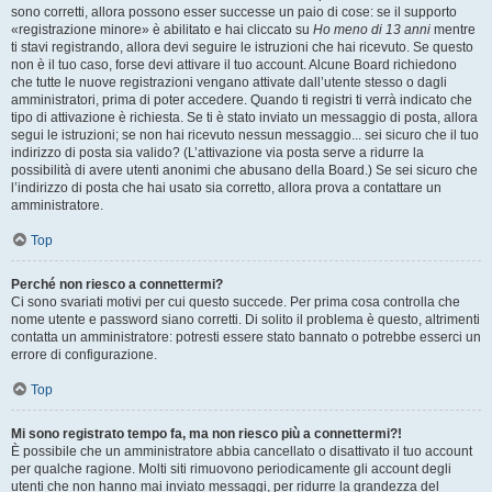
sono corretti, allora possono esser successe un paio di cose: se il supporto
«registrazione minore» è abilitato e hai cliccato su
Ho meno di 13 anni
mentre
ti stavi registrando, allora devi seguire le istruzioni che hai ricevuto. Se questo
non è il tuo caso, forse devi attivare il tuo account. Alcune Board richiedono
che tutte le nuove registrazioni vengano attivate dall’utente stesso o dagli
amministratori, prima di poter accedere. Quando ti registri ti verrà indicato che
tipo di attivazione è richiesta. Se ti è stato inviato un messaggio di posta, allora
segui le istruzioni; se non hai ricevuto nessun messaggio... sei sicuro che il tuo
indirizzo di posta sia valido? (L’attivazione via posta serve a ridurre la
possibilità di avere utenti anonimi che abusano della Board.) Se sei sicuro che
l’indirizzo di posta che hai usato sia corretto, allora prova a contattare un
amministratore.
Top
Perché non riesco a connettermi?
Ci sono svariati motivi per cui questo succede. Per prima cosa controlla che
nome utente e password siano corretti. Di solito il problema è questo, altrimenti
contatta un amministratore: potresti essere stato bannato o potrebbe esserci un
errore di configurazione.
Top
Mi sono registrato tempo fa, ma non riesco più a connettermi?!
È possibile che un amministratore abbia cancellato o disattivato il tuo account
per qualche ragione. Molti siti rimuovono periodicamente gli account degli
utenti che non hanno mai inviato messaggi, per ridurre la grandezza del