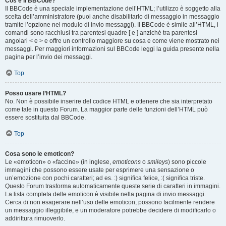
Cos’è il BBCode?
Il BBCode è una speciale implementazione dell’HTML; l’utilizzo è soggetto alla
scelta dell’amministratore (puoi anche disabilitarlo di messaggio in messaggio
tramite l’opzione nel modulo di invio messaggi). Il BBCode è simile all’HTML, i
comandi sono racchiusi tra parentesi quadre [ e ] anziché tra parentesi
angolari < e > e offre un controllo maggiore su cosa e come viene mostrato nei
messaggi. Per maggiori informazioni sul BBCode leggi la guida presente nella
pagina per l’invio dei messaggi.
Top
Posso usare l’HTML?
No. Non è possibile inserire del codice HTML e ottenere che sia interpretato
come tale in questo Forum. La maggior parte delle funzioni dell’HTML può
essere sostituita dal BBCode.
Top
Cosa sono le emoticon?
Le «emoticon» o «faccine» (in inglese,
emoticons
o
smileys
) sono piccole
immagini che possono essere usate per esprimere una sensazione o
un’emozione con pochi caratteri; ad es. :) significa felice, :( significa triste.
Questo Forum trasforma automaticamente queste serie di caratteri in immagini.
La lista completa delle emoticon è visibile nella pagina di invio messaggi.
Cerca di non esagerare nell’uso delle emoticon, possono facilmente rendere
un messaggio illeggibile, e un moderatore potrebbe decidere di modificarlo o
addirittura rimuoverlo.