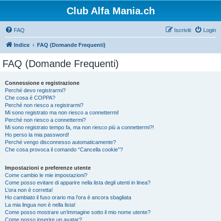
Club Alfa Mania.ch
FAQ
Iscriviti
Login
Indice
FAQ (Domande Frequenti)
FAQ (Domande Frequenti)
Connessione e registrazione
Perché devo registrarmi?
Che cosa è COPPA?
Perché non riesco a registrarmi?
Mi sono registrato ma non riesco a connettermi!
Perché non riesco a connettermi?
Mi sono registrato tempo fa, ma non riesco più a connettermi?!
Ho perso la mia password!
Perché vengo disconnesso automaticamente?
Che cosa provoca il comando “Cancella cookie”?
Impostazioni e preferenze utente
Come cambio le mie impostazioni?
Come posso evitare di apparire nella lista degli utenti in linea?
L’ora non è corretta!
Ho cambiato il fuso orario ma l’ora è ancora sbagliata
La mia lingua non è nella lista!
Come posso mostrare un’immagine sotto il mio nome utente?
Come posso inserire un avatar?