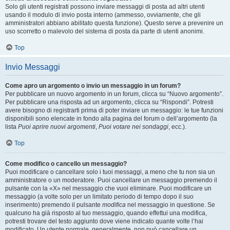
Solo gli utenti registrati possono inviare messaggi di posta ad altri utenti
usando il modulo di invio posta interno (ammesso, ovviamente, che gli
amministratori abbiano abilitato questa funzione). Questo serve a prevenire un
uso scorretto o malevolo del sistema di posta da parte di utenti anonimi.
Top
Invio Messaggi
Come apro un argomento o invio un messaggio in un forum?
Per pubblicare un nuovo argomento in un forum, clicca su “Nuovo argomento”.
Per pubblicare una risposta ad un argomento, clicca su “Rispondi”. Potresti
avere bisogno di registrarti prima di poter inviare un messaggio: le tue funzioni
disponibili sono elencate in fondo alla pagina del forum o dell’argomento (la
lista
Puoi aprire nuovi argomenti
,
Puoi votare nei sondaggi
, ecc.).
Top
Come modifico o cancello un messaggio?
Puoi modificare o cancellare solo i tuoi messaggi, a meno che tu non sia un
amministratore o un moderatore. Puoi cancellare un messaggio premendo il
pulsante con la «X» nel messaggio che vuoi eliminare. Puoi modificare un
messaggio (a volte solo per un limitato periodo di tempo dopo il suo
inserimento) premendo il pulsante
modifica
nel messaggio in questione. Se
qualcuno ha già risposto al tuo messaggio, quando effettui una modifica,
potresti trovare del testo aggiunto dove viene indicato quante volte l’hai
modificato. Un utente normale, generalmente, non può cancellare un