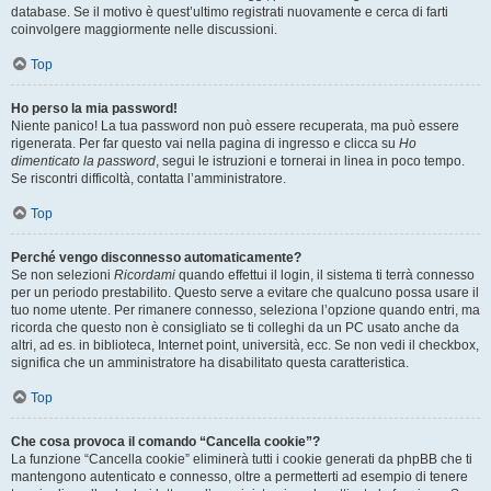
database. Se il motivo è quest’ultimo registrati nuovamente e cerca di farti
coinvolgere maggiormente nelle discussioni.
Top
Ho perso la mia password!
Niente panico! La tua password non può essere recuperata, ma può essere
rigenerata. Per far questo vai nella pagina di ingresso e clicca su
Ho
dimenticato la password
, segui le istruzioni e tornerai in linea in poco tempo.
Se riscontri difficoltà, contatta l’amministratore.
Top
Perché vengo disconnesso automaticamente?
Se non selezioni
Ricordami
quando effettui il login, il sistema ti terrà connesso
per un periodo prestabilito. Questo serve a evitare che qualcuno possa usare il
tuo nome utente. Per rimanere connesso, seleziona l’opzione quando entri, ma
ricorda che questo non è consigliato se ti colleghi da un PC usato anche da
altri, ad es. in biblioteca, Internet point, università, ecc. Se non vedi il checkbox,
significa che un amministratore ha disabilitato questa caratteristica.
Top
Che cosa provoca il comando “Cancella cookie”?
La funzione “Cancella cookie” eliminerà tutti i cookie generati da phpBB che ti
mantengono autenticato e connesso, oltre a permetterti ad esempio di tenere