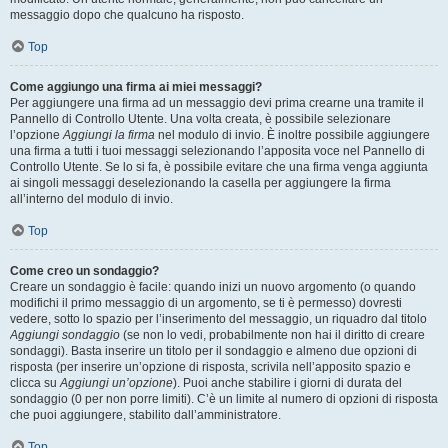
messaggio dopo che qualcuno ha risposto.
Top
Come aggiungo una firma ai miei messaggi?
Per aggiungere una firma ad un messaggio devi prima crearne una tramite il
Pannello di Controllo Utente. Una volta creata, è possibile selezionare
l’opzione
Aggiungi la firma
nel modulo di invio. È inoltre possibile aggiungere
una firma a tutti i tuoi messaggi selezionando l’apposita voce nel Pannello di
Controllo Utente. Se lo si fa, è possibile evitare che una firma venga aggiunta
ai singoli messaggi deselezionando la casella per aggiungere la firma
all’interno del modulo di invio.
Top
Come creo un sondaggio?
Creare un sondaggio è facile: quando inizi un nuovo argomento (o quando
modifichi il primo messaggio di un argomento, se ti è permesso) dovresti
vedere, sotto lo spazio per l’inserimento del messaggio, un riquadro dal titolo
Aggiungi sondaggio
(se non lo vedi, probabilmente non hai il diritto di creare
sondaggi). Basta inserire un titolo per il sondaggio e almeno due opzioni di
risposta (per inserire un’opzione di risposta, scrivila nell’apposito spazio e
clicca su
Aggiungi un’opzione
). Puoi anche stabilire i giorni di durata del
sondaggio (0 per non porre limiti). C’è un limite al numero di opzioni di risposta
che puoi aggiungere, stabilito dall’amministratore.
Top