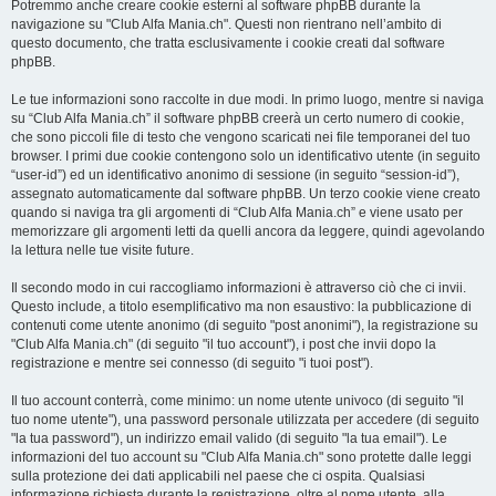
Potremmo anche creare cookie esterni al software phpBB durante la
navigazione su "Club Alfa Mania.ch". Questi non rientrano nell’ambito di
questo documento, che tratta esclusivamente i cookie creati dal software
phpBB.
Le tue informazioni sono raccolte in due modi. In primo luogo, mentre si naviga
su “Club Alfa Mania.ch” il software phpBB creerà un certo numero di cookie,
che sono piccoli file di testo che vengono scaricati nei file temporanei del tuo
browser. I primi due cookie contengono solo un identificativo utente (in seguito
“user-id”) ed un identificativo anonimo di sessione (in seguito “session-id”),
assegnato automaticamente dal software phpBB. Un terzo cookie viene creato
quando si naviga tra gli argomenti di “Club Alfa Mania.ch” e viene usato per
memorizzare gli argomenti letti da quelli ancora da leggere, quindi agevolando
la lettura nelle tue visite future.
Il secondo modo in cui raccogliamo informazioni è attraverso ciò che ci invii.
Questo include, a titolo esemplificativo ma non esaustivo: la pubblicazione di
contenuti come utente anonimo (di seguito "post anonimi"), la registrazione su
"Club Alfa Mania.ch" (di seguito "il tuo account"), i post che invii dopo la
registrazione e mentre sei connesso (di seguito "i tuoi post").
Il tuo account conterrà, come minimo: un nome utente univoco (di seguito "il
tuo nome utente"), una password personale utilizzata per accedere (di seguito
"la tua password"), un indirizzo email valido (di seguito "la tua email"). Le
informazioni del tuo account su "Club Alfa Mania.ch" sono protette dalle leggi
sulla protezione dei dati applicabili nel paese che ci ospita. Qualsiasi
informazione richiesta durante la registrazione, oltre al nome utente, alla