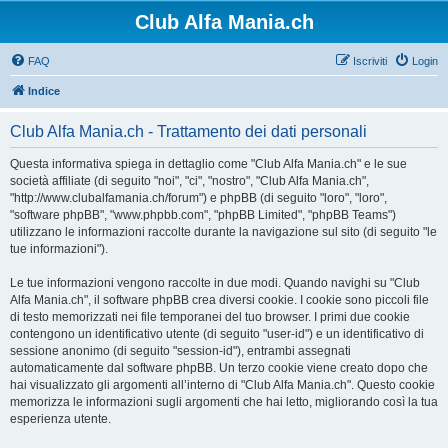
Club Alfa Mania.ch
FAQ
Iscriviti
Login
Indice
Club Alfa Mania.ch - Trattamento dei dati personali
Questa informativa spiega in dettaglio come "Club Alfa Mania.ch" e le sue
società affiliate (di seguito "noi", "ci", "nostro", "Club Alfa Mania.ch",
"http://www.clubalfamania.ch/forum") e phpBB (di seguito "loro", "loro",
"software phpBB", "www.phpbb.com", "phpBB Limited", "phpBB Teams")
utilizzano le informazioni raccolte durante la navigazione sul sito (di seguito "le
tue informazioni").
Le tue informazioni vengono raccolte in due modi. Quando navighi su "Club
Alfa Mania.ch", il software phpBB crea diversi cookie. I cookie sono piccoli file
di testo memorizzati nei file temporanei del tuo browser. I primi due cookie
contengono un identificativo utente (di seguito "user-id") e un identificativo di
sessione anonimo (di seguito "session-id"), entrambi assegnati
automaticamente dal software phpBB. Un terzo cookie viene creato dopo che
hai visualizzato gli argomenti all’interno di "Club Alfa Mania.ch". Questo cookie
memorizza le informazioni sugli argomenti che hai letto, migliorando così la tua
esperienza utente.