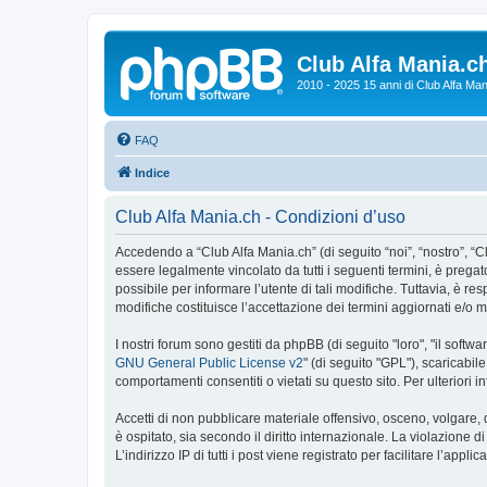
Club Alfa Mania.c
2010 - 2025 15 anni di Club Alfa Man
FAQ
Indice
Club Alfa Mania.ch - Condizioni d’uso
Accedendo a “Club Alfa Mania.ch” (di seguito “noi”, “nostro”, “C
essere legalmente vincolato da tutti i seguenti termini, è pregato
possibile per informare l’utente di tali modifiche. Tuttavia, è r
modifiche costituisce l’accettazione dei termini aggiornati e/o mo
I nostri forum sono gestiti da phpBB (di seguito "loro", "il sof
GNU General Public License v2
" (di seguito "GPL"), scaricabil
comportamenti consentiti o vietati su questo sito. Per ulteriori
Accetti di non pubblicare materiale offensivo, osceno, volgare,
è ospitato, sia secondo il diritto internazionale. La violazione 
L’indirizzo IP di tutti i post viene registrato per facilitare l’appl