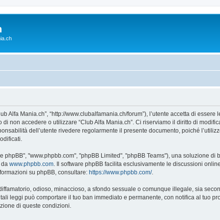
h
ia.ch
lub Alfa Mania.ch”, “http://www.clubalfamania.ch/forum”), l’utente accetta di essere 
 di non accedere o utilizzare “Club Alfa Mania.ch”. Ci riserviamo il diritto di modific
esponsabilità dell’utente rivedere regolarmente il presente documento, poiché l’utili
dificati.
tware phpBB", "www.phpbb.com", "phpBB Limited", "phpBB Teams"), una soluzione di bac
e da
www.phpbb.com
. Il software phpBB facilita esclusivamente le discussioni onli
 informazioni su phpBB, consultare:
https://www.phpbb.com/
.
 diffamatorio, odioso, minaccioso, a sfondo sessuale o comunque illegale, sia secon
di tali leggi può comportare il tuo ban immediato e permanente, con notifica al tuo pr
icazione di queste condizioni.