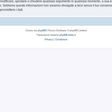
re, modificare, spostare o chiudere qualsiasi argomento in qualsiasi momento, a sua es
. Sebbene queste informazioni non saranno divulgate a terzi senza il tuo consenso
promettere i dati.
Creato da
phpBB
® Forum Software © phpBB Limited
Traduzione Italiana
phpBB-Italia.it
Privacy
|
Condizioni