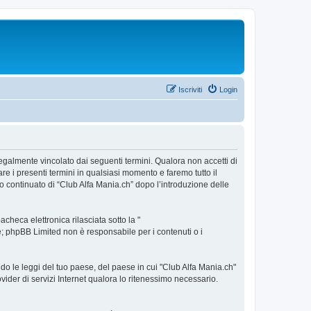
Iscriviti
Login
legalmente vincolato dai seguenti termini. Qualora non accetti di
are i presenti termini in qualsiasi momento e faremo tutto il
zzo continuato di “Club Alfa Mania.ch” dopo l’introduzione delle
heca elettronica rilasciata sotto la "
ne; phpBB Limited non è responsabile per i contenuti o i
do le leggi del tuo paese, del paese in cui "Club Alfa Mania.ch"
ovider di servizi Internet qualora lo ritenessimo necessario.