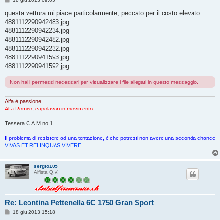
18 giu 2013 09:05
e
s
questa vettura mi piace particolarmente, peccato per il costo elevato ...
s
4881112290942483.jpg
a
g
4881112290942234.jpg
g
4881112290942482.jpg
i
o
4881112290942232.jpg
4881112290941593.jpg
4881112290941592.jpg
Non hai i permessi necessari per visualizzare i file allegati in questo messaggio.
Alfa è passione
Alfa Romeo, capolavori in movimento
Tessera C.A.M no 1
Il problema di resistere ad una tentazione, è che potresti non avere una seconda chance
VIVAS ET RELINQUAS VIVERE
sergio105
Alfista Q.V.
Re: Leontina Pettenella 6C 1750 Gran Sport
M
18 giu 2013 15:18
e