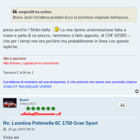
e
s
s
sergio105 ha scritto:
a
g
Bravo Jack! Un'ottima postata! Ecco la brochure originale dell'epoca...
g
i
o
presa anch'io ! Molto bella
La mia riporta un'annotazione fatta a
mano e parla di un prezzo, nemmeno a farlo apposta, di CHF 62'000.--
che per i tempi non era pochino ma probabilmente in linea con queste
repliche.
Alfa è passione
Alfa Romeo, capolavori in movimento
Tessera C.A.M no 1
Il problema di resistere ad una tentazione, è che potresti non avere una seconda chance
VIVAS ET RELINQUAS VIVERE
Batalf
Alfista DOC
Re: Leontina Pettenella 6C 1750 Gran Sport
M
15 giu 2023 09:31
e
s
Vista ieri