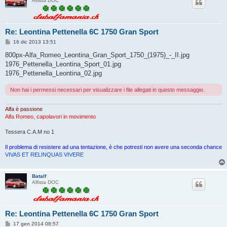
Alfista DOC
Re: Leontina Pettenella 6C 1750 Gran Sport
M
16 dic 2013 13:51
e
s
800px-Alfa_Romeo_Leontina_Gran_Sport_1750_(1975)_-_II.jpg
s
1976_Pettenella_Leontina_Sport_01.jpg
a
g
1976_Pettenella_Leontina_02.jpg
g
i
Non hai i permessi necessari per visualizzare i file allegati in questo messaggio.
o
Alfa è passione
Alfa Romeo, capolavori in movimento
Tessera C.A.M no 1
Il problema di resistere ad una tentazione, è che potresti non avere una seconda chance
VIVAS ET RELINQUAS VIVERE
Batalf
Alfista DOC
Re: Leontina Pettenella 6C 1750 Gran Sport
M
17 gen 2014 08:57