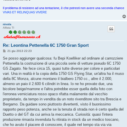
Il problema di resistere ad una tentazione, è che potresti non avere una seconda chance
VIVAS ET RELINQUAS VIVERE
nivola
Alfista TI
Re: Leontina Pettenella 6C 1750 Gran Sport
M
21 giu 2013 22:23
e
s
Se posso aggiunger qualcosa: fu Bepi Koelliker ad ordinare al carrozziere
s
Pettenella la costruzione di una piccola serie di vetture pseudo 6C 1750
a
g
GS Zagato. Ne fece circa 15, quasi tutte diverse per colore e particolari
g
vari. Una in realtà è la copia della 1750 GS Flying Star, un'altra ha il muso
i
o
della 8C Monza, alcune montano il bialbero 1750 cc., altre il 2.000,
almeno un paio il 2.600 6 cilindri in linea. Io ne ho provate due, una
bicolore beige/marrone e l'altra potrebbe esser quella della foto con
l'erronea verniciatura rosso opaco rifatta malamente dal vecchio
proprietario, da tempo in vendita da un noto rivenditore sito tra Brescia e
Bergamo. Da guidare sono piuttosto divertenti, visto il buonissimo
rapporto peso potenza, anche se la tenuta di strada non è certo quella del
Duetto o del GT da cui arriva la meccanica. Curiosità: quasi l'intera
produzione rimasta invenduta fu ritirata in stock da un medico toscano,
che ho avuto il piacere di conoscere, il quale nel tempo sta via via