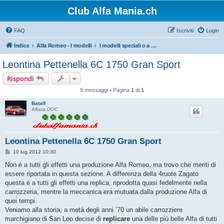
Club Alfa Mania.ch
FAQ
Iscriviti
Login
Indice
Alfa Romeo - I modelli
I modelli speciali o a produzione limitata dal 1910 a oggi
Leontina Pettenella 6C 1750 Gran Sport
Rispondi
9 messaggi • Pagina
1
di
1
Batalf
Alfista DOC
Leontina Pettenella 6C 1750 Gran Sport
M
10 lug 2012 10:30
e
s
Non è a tutti gli effetti una produzione Alfa Romeo, ma trovo che meriti di
s
essere riportata in questa sezione. A differenza della 4ruote Zagato
a
g
questa è a tutti gli effetti una replica, riprodotta quasi fedelmente nella
g
carrozzeria, mentre la meccanica era mutuata dalla produzione Alfa di
i
o
quei tempi.
Veniamo alla storia, a metà degli anni ’70 un abile carrozziere
marchigiano di San Leo decise di
replicare
una delle più belle Alfa di tutti