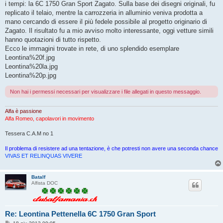
i tempi: la 6C 1750 Gran Sport Zagato. Sulla base dei disegni originali, fu
replicato il telaio, mentre la carrozzeria in alluminio veniva prodotta a
mano cercando di essere il più fedele possibile al progetto originario di
Zagato. Il risultato fu a mio avviso molto interessante, oggi vetture simili
hanno quotazioni di tutto rispetto.
Ecco le immagini trovate in rete, di uno splendido esemplare
Leontina%20f.jpg
Leontina%20la.jpg
Leontina%20p.jpg
Non hai i permessi necessari per visualizzare i file allegati in questo messaggio.
Alfa è passione
Alfa Romeo, capolavori in movimento
Tessera C.A.M no 1
Il problema di resistere ad una tentazione, è che potresti non avere una seconda chance
VIVAS ET RELINQUAS VIVERE
Batalf
Alfista DOC
Re: Leontina Pettenella 6C 1750 Gran Sport
M