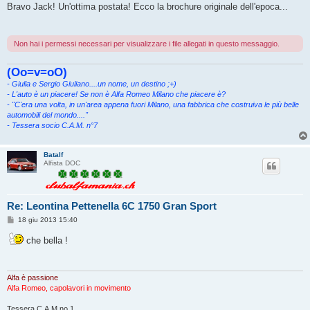
s
Bravo Jack! Un'ottima postata! Ecco la brochure originale dell'epoca...
s
a
g
g
Non hai i permessi necessari per visualizzare i file allegati in questo messaggio.
i
o
(Oo=v=oO)
- Giulia e Sergio Giuliano....un nome, un destino ;+)
- L'auto è un piacere! Se non è Alfa Romeo Milano che piacere è?
- "C'era una volta, in un'area appena fuori Milano, una fabbrica che costruiva le più belle
automobili del mondo...."
- Tessera socio C.A.M. n°7
Batalf
Alfista DOC
Re: Leontina Pettenella 6C 1750 Gran Sport
M
18 giu 2013 15:40
e
s
che bella !
s
a
g
g
i
Alfa è passione
o
Alfa Romeo, capolavori in movimento
Tessera C.A.M no 1