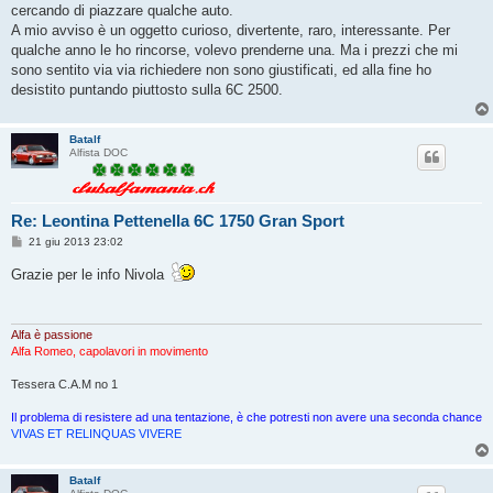
cercando di piazzare qualche auto.
A mio avviso è un oggetto curioso, divertente, raro, interessante. Per
qualche anno le ho rincorse, volevo prenderne una. Ma i prezzi che mi
sono sentito via via richiedere non sono giustificati, ed alla fine ho
desistito puntando piuttosto sulla 6C 2500.
Batalf
Alfista DOC
Re: Leontina Pettenella 6C 1750 Gran Sport
M
21 giu 2013 23:02
e
s
Grazie per le info Nivola
s
a
g
g
i
Alfa è passione
o
Alfa Romeo, capolavori in movimento
Tessera C.A.M no 1
Il problema di resistere ad una tentazione, è che potresti non avere una seconda chance
VIVAS ET RELINQUAS VIVERE
Batalf