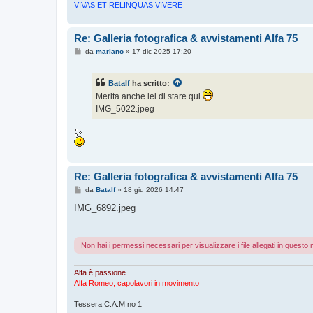
VIVAS ET RELINQUAS VIVERE
Re: Galleria fotografica & avvistamenti Alfa 75
M
da
mariano
»
17 dic 2025 17:20
e
s
s
Batalf
ha scritto:
a
g
Merita anche lei di stare qui
g
IMG_5022.jpeg
i
o
Re: Galleria fotografica & avvistamenti Alfa 75
M
da
Batalf
»
18 giu 2026 14:47
e
s
IMG_6892.jpeg
s
a
g
g
Non hai i permessi necessari per visualizzare i file allegati in quest
i
o
Alfa è passione
Alfa Romeo, capolavori in movimento
Tessera C.A.M no 1