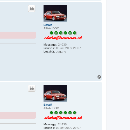
o
p
Batalf
Alfista DOC
Messaggi:
24930
Iscritto il:
08 set 2009 20:07
Località:
Lugano
T
o
p
Batalf
Alfista DOC
Messaggi:
24930
Iscritto il:
08 set 2009 20:07