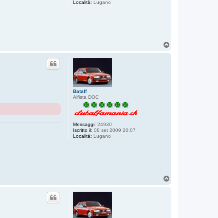
Località:
Lugano
T
o
p
Batalf
Alfista DOC
Messaggi:
24930
Iscritto il:
08 set 2009 20:07
Località:
Lugano
T
o
p