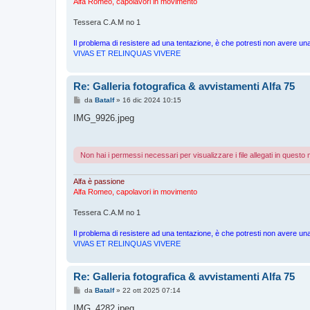
Alfa Romeo, capolavori in movimento
Tessera C.A.M no 1
Il problema di resistere ad una tentazione, è che potresti non avere 
VIVAS ET RELINQUAS VIVERE
Re: Galleria fotografica & avvistamenti Alfa 75
M
da
Batalf
»
16 dic 2024 10:15
e
s
IMG_9926.jpeg
s
a
g
g
Non hai i permessi necessari per visualizzare i file allegati in quest
i
o
Alfa è passione
Alfa Romeo, capolavori in movimento
Tessera C.A.M no 1
Il problema di resistere ad una tentazione, è che potresti non avere 
VIVAS ET RELINQUAS VIVERE
Re: Galleria fotografica & avvistamenti Alfa 75
M
da
Batalf
»
22 ott 2025 07:14
e
s
IMG_4282.jpeg