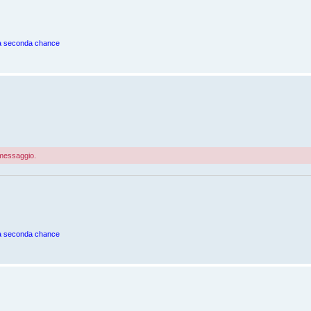
una seconda chance
o messaggio.
una seconda chance