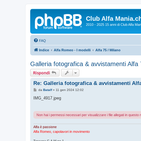
Club Alfa Mania.c
2010 - 2025 15 anni di Club Alfa Man
FAQ
Indice
Alfa Romeo - I modelli
Alfa 75 / Milano
Galleria fotografica & avvistamenti Alfa
Rispondi
Re: Galleria fotografica & avvistamenti Alf
M
da
Batalf
»
11 gen 2024 12:02
e
s
IMG_4917.jpeg
s
a
g
g
Non hai i permessi necessari per visualizzare i file allegati in quest
i
o
Alfa è passione
Alfa Romeo, capolavori in movimento