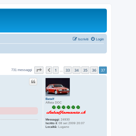
Iscriviti
Login
Pagina
37
di
37
1
33
34
35
36
37
Precedente
731 messaggi
…
Batalf
Alfista DOC
Messaggi:
24930
Iscritto il:
08 set 2009 20:07
Località:
Lugano