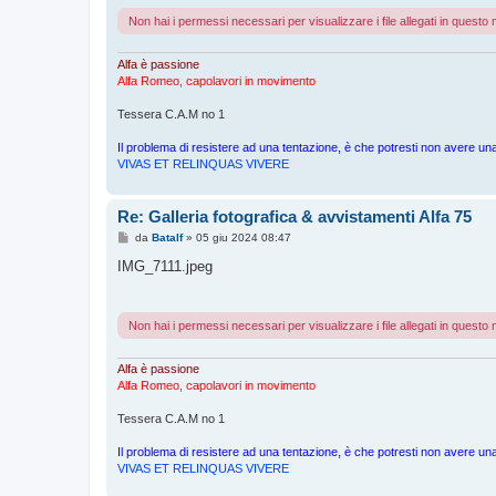
g
Non hai i permessi necessari per visualizzare i file allegati in quest
i
o
Alfa è passione
Alfa Romeo, capolavori in movimento
Tessera C.A.M no 1
Il problema di resistere ad una tentazione, è che potresti non avere 
VIVAS ET RELINQUAS VIVERE
Re: Galleria fotografica & avvistamenti Alfa 75
M
da
Batalf
»
05 giu 2024 08:47
e
s
IMG_7111.jpeg
s
a
g
g
Non hai i permessi necessari per visualizzare i file allegati in quest
i
o
Alfa è passione
Alfa Romeo, capolavori in movimento
Tessera C.A.M no 1
Il problema di resistere ad una tentazione, è che potresti non avere 
VIVAS ET RELINQUAS VIVERE