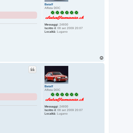
Batalf
Alfista DOC
Messaggi:
24930
Iscritto il:
08 set 2009 20:07
Località:
Lugano
T
o
p
Batalf
Alfista DOC
Messaggi:
24930
Iscritto il:
08 set 2009 20:07
Località:
Lugano