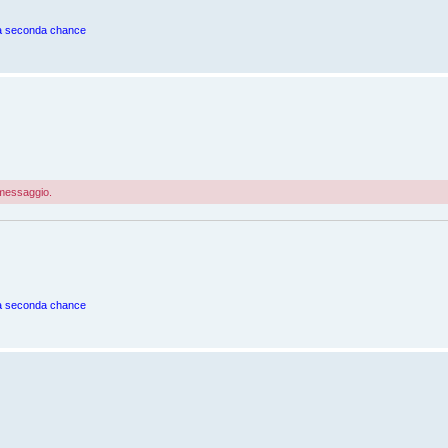
una seconda chance
o messaggio.
una seconda chance