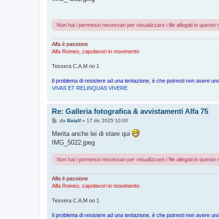
s
a
g
g
Non hai i permessi necessari per visualizzare i file allegati in quest
i
o
Alfa è passione
Alfa Romeo, capolavori in movimento
Tessera C.A.M no 1
Il problema di resistere ad una tentazione, è che potresti non avere 
VIVAS ET RELINQUAS VIVERE
Re: Galleria fotografica & avvistamenti Alfa 75
M
da
Batalf
»
17 dic 2025 10:00
e
s
Merita anche lei di stare qui
s
IMG_5022.jpeg
a
g
g
Non hai i permessi necessari per visualizzare i file allegati in quest
i
o
Alfa è passione
Alfa Romeo, capolavori in movimento
Tessera C.A.M no 1
Il problema di resistere ad una tentazione, è che potresti non avere 