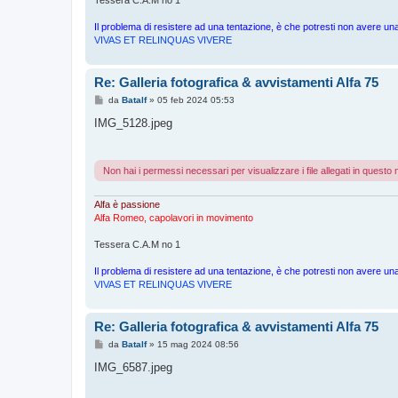
Tessera C.A.M no 1
Il problema di resistere ad una tentazione, è che potresti non avere 
VIVAS ET RELINQUAS VIVERE
Re: Galleria fotografica & avvistamenti Alfa 75
M
da
Batalf
»
05 feb 2024 05:53
e
s
IMG_5128.jpeg
s
a
g
g
Non hai i permessi necessari per visualizzare i file allegati in quest
i
o
Alfa è passione
Alfa Romeo, capolavori in movimento
Tessera C.A.M no 1
Il problema di resistere ad una tentazione, è che potresti non avere 
VIVAS ET RELINQUAS VIVERE
Re: Galleria fotografica & avvistamenti Alfa 75
M
da
Batalf
»
15 mag 2024 08:56
e
s
IMG_6587.jpeg
s
a
g