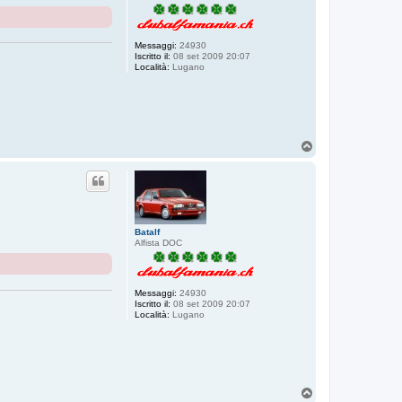
Messaggi:
24930
Iscritto il:
08 set 2009 20:07
Località:
Lugano
T
o
p
Batalf
Alfista DOC
Messaggi:
24930
Iscritto il:
08 set 2009 20:07
Località:
Lugano
T