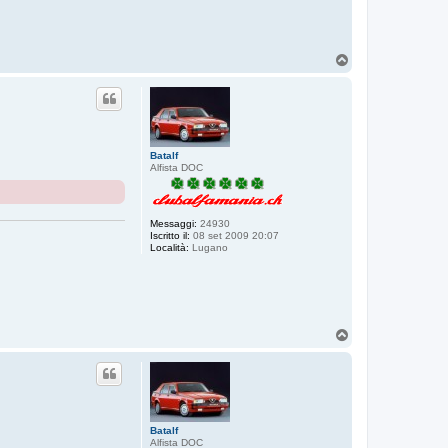
T
o
p
Batalf
Alfista DOC
Messaggi:
24930
Iscritto il:
08 set 2009 20:07
Località:
Lugano
T
o
p
Batalf
Alfista DOC