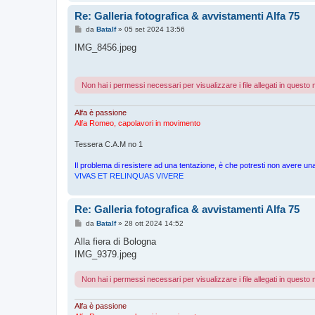
Re: Galleria fotografica & avvistamenti Alfa 75
M
da
Batalf
»
05 set 2024 13:56
e
s
IMG_8456.jpeg
s
a
g
g
Non hai i permessi necessari per visualizzare i file allegati in quest
i
o
Alfa è passione
Alfa Romeo, capolavori in movimento
Tessera C.A.M no 1
Il problema di resistere ad una tentazione, è che potresti non avere 
VIVAS ET RELINQUAS VIVERE
Re: Galleria fotografica & avvistamenti Alfa 75
M
da
Batalf
»
28 ott 2024 14:52
e
s
Alla fiera di Bologna
s
IMG_9379.jpeg
a
g
g
Non hai i permessi necessari per visualizzare i file allegati in quest
i
o
Alfa è passione