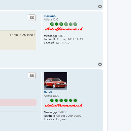
T
o
p
mariano
Alfista Q.O.
17 dic 2025 10:00
Messaggi:
9070
Iscritto il:
21 mag 2011 19:43
Località:
MARSALA
T
o
p
Batalf
Alfista DOC
Messaggi:
24930
Iscritto il:
08 set 2009 20:07
Località:
Lugano